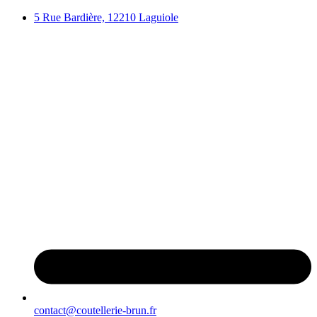
Aller
5 Rue Bardière, 12210 Laguiole
au
contenu
contact@coutellerie-brun.fr