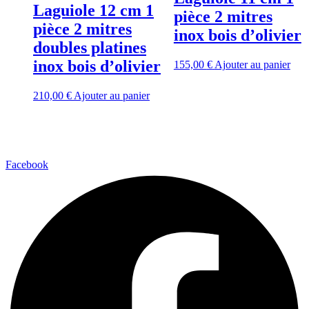
Laguiole 12 cm 1
pièce 2 mitres
pièce 2 mitres
inox bois d’olivier
doubles platines
inox bois d’olivier
155,00
€
Ajouter au panier
210,00
€
Ajouter au panier
Facebook