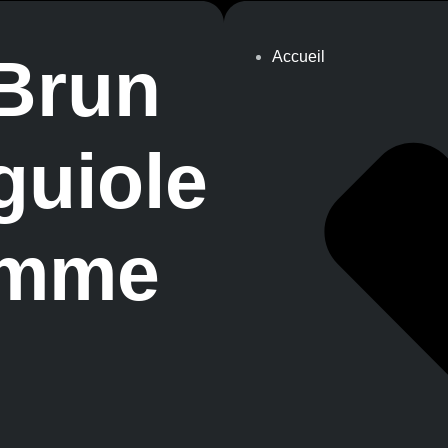
 Brun
Accueil
guiole
mme