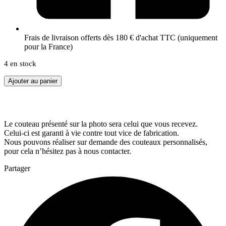
Frais de livraison offerts dès 180 € d'achat TTC (uniquement
pour la France)
4 en stock
quantité
Ajouter au panier
de
Étui
ceinture
noir
Le couteau présenté sur la photo sera celui que vous recevez.
Celui-ci est garanti à vie contre tout vice de fabrication.
Nous pouvons réaliser sur demande des couteaux personnalisés,
pour cela n’hésitez pas à nous contacter.
Partager