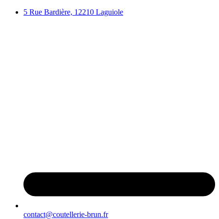
Aller
5 Rue Bardière, 12210 Laguiole
au
contenu
contact@coutellerie-brun.fr