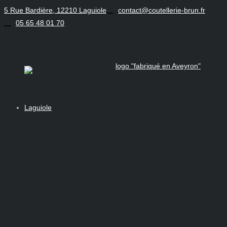
Aller
5 Rue Bardière, 12210 Laguiole
contact@coutellerie-brun.fr
au
05 65 48 01 70
contenu
Laguiole