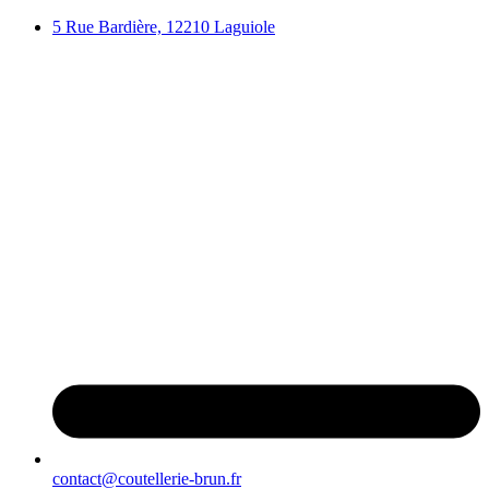
Aller
5 Rue Bardière, 12210 Laguiole
au
contenu
contact@coutellerie-brun.fr