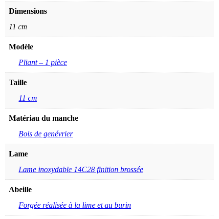
Dimensions
11 cm
Modèle
Pliant – 1 pièce
Taille
11 cm
Matériau du manche
Bois de genévrier
Lame
Lame inoxydable 14C28 finition brossée
Abeille
Forgée réalisée à la lime et au burin