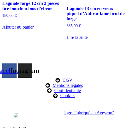
Laguiole forgé 12 cm 2 pièces
tire-bouchon bois d’ébène
Laguiole 13 cm en vieux
piquet d’Aubrac lame brut de
180,00
€
forge
385,00
€
Ajouter au panier
Lire la suite
acebook
Instagram
CGV
Mentions légales
Confidentialité
Cookies