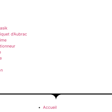
asik
quet d’Aubrac
ime
tionneur
e
e
on
Accueil