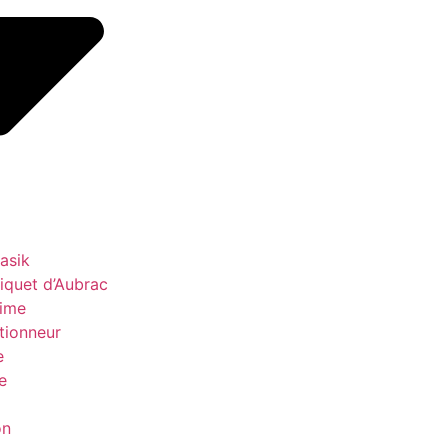
asik
quet d’Aubrac
ime
tionneur
e
e
on