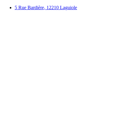
Skip
5 Rue Bardière, 12210 Laguiole
to
content