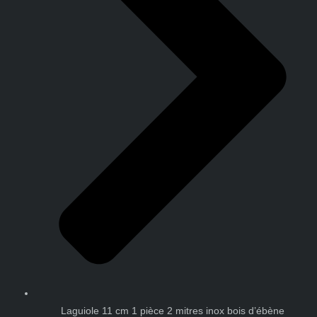
Laguiole 11 cm 1 pièce 2 mitres inox bois d’ébène