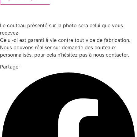
Laguiole
12
cm
1
pièce
Le couteau présenté sur la photo sera celui que vous
2
recevez.
mitres
inox
Celui-ci est garanti à vie contre tout vice de fabrication.
bois
Nous pouvons réaliser sur demande des couteaux
de
genévrier
personnalisés, pour cela n’hésitez pas à nous contacter.
Partager