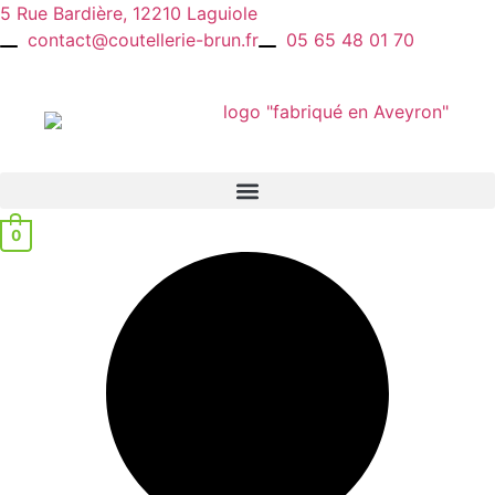
Aller
5 Rue Bardière, 12210 Laguiole
au
contact@coutellerie-brun.fr
05 65 48 01 70
contenu
0