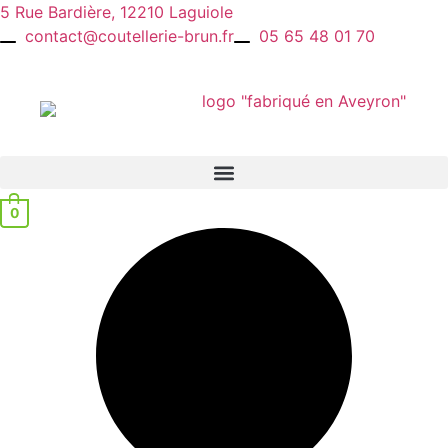
Aller
5 Rue Bardière, 12210 Laguiole
au
contact@coutellerie-brun.fr
05 65 48 01 70
contenu
0