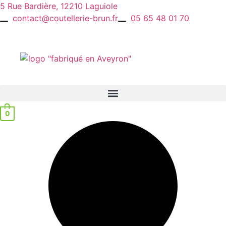
Aller
5 Rue Bardière, 12210 Laguiole
au
contact@coutellerie-brun.fr
05 65 48 01 70
contenu
0