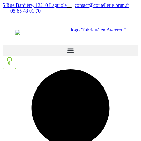
Aller
5 Rue Bardière, 12210 Laguiole
contact@coutellerie-brun.fr
au
05 65 48 01 70
contenu
0