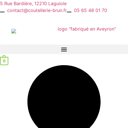
Aller
5 Rue Bardière, 12210 Laguiole
au
contact@coutellerie-brun.fr
05 65 48 01 70
contenu
0