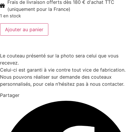
Frais de livraison offerts dès 180 € d'achat TTC
(uniquement pour la France)
1 en stock
quantité
Ajouter au panier
de
Laguiole
12
cm
1
pièce
Le couteau présenté sur la photo sera celui que vous
2
recevez.
mitres
doubles
Celui-ci est garanti à vie contre tout vice de fabrication.
platines
Nous pouvons réaliser sur demande des couteaux
inox
ivoire
personnalisés, pour cela n’hésitez pas à nous contacter.
de
phacophère
Partager