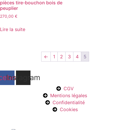
pièces tire-bouchon bois de
peuplier
270,00
€
Lire la suite
←
1
2
3
4
5
cebook
Instagram
CGV
Mentions légales
Confidentialité
Cookies