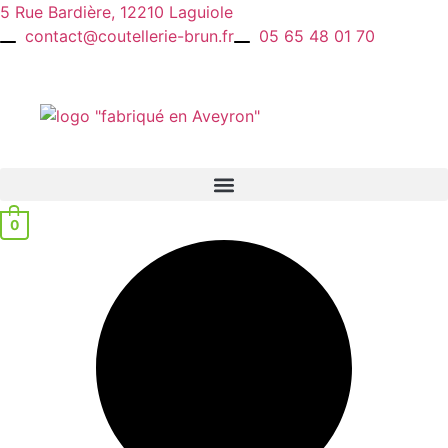
Aller
5 Rue Bardière, 12210 Laguiole
au
contact@coutellerie-brun.fr
05 65 48 01 70
contenu
0