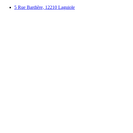
Aller
5 Rue Bardière, 12210 Laguiole
au
contenu