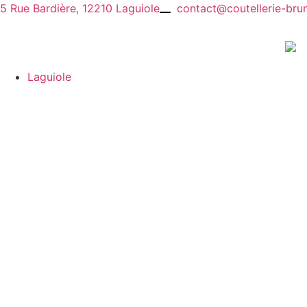
Aller
5 Rue Bardière, 12210 Laguiole
contact@coutellerie-brun
au
contenu
Laguiole