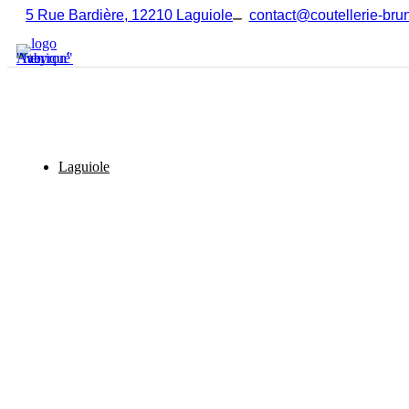
Aller
5 Rue Bardière, 12210 Laguiole
contact@coutellerie-brun
au
contenu
Laguiole