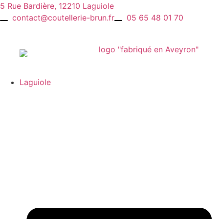
Aller
5 Rue Bardière, 12210 Laguiole
au
contact@coutellerie-brun.fr
05 65 48 01 70
contenu
Laguiole