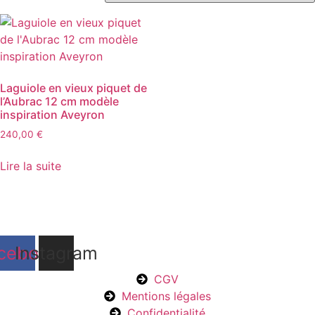
Laguiole en vieux piquet de
l’Aubrac 12 cm modèle
inspiration Aveyron
240,00
€
Lire la suite
cebook
Instagram
CGV
Mentions légales
Confidentialité