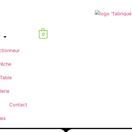
0
ctionneur
Pêche
 Table
lerie
Contact