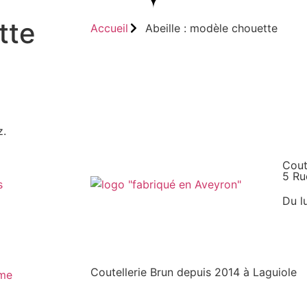
tte
Accueil
Abeille : modèle chouette
z.
Cout
5 Ru
s
Du l
Coutellerie Brun depuis 2014 à Laguiole
sme